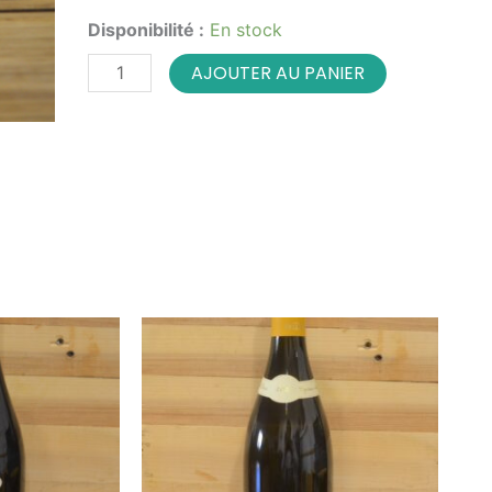
quantité
Disponibilité :
En stock
de
Coffret
AJOUTER AU PANIER
dégustation