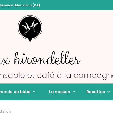
Plasence-Moustrou (64)
x hirondelles
onsable et café à la campagn
monde de bébé
La maison
Recettes
station