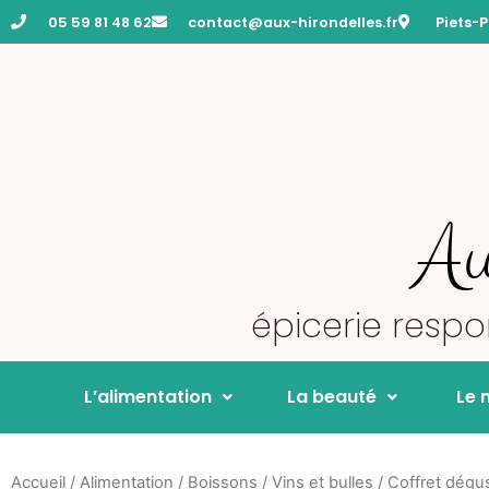
05 59 81 48 62
contact@aux-hirondelles.fr
Piets-
Au
épicerie resp
L’alimentation
La beauté
Le 
Accueil
/
Alimentation
/
Boissons
/
Vins et bulles
/ Coffret dégu