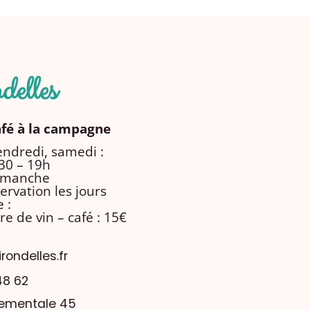
elles
afé à la campagne
endredi, samedi :
30 – 19h
dimanche
ervation les jours
 :
re de vin – café : 15€
ondelles.fr
48 62
tementale 45