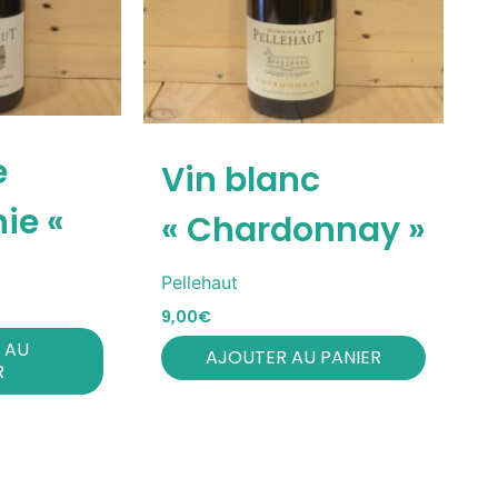
e
Vin blanc
ie «
« Chardonnay »
Pellehaut
9,00
€
 AU
AJOUTER AU PANIER
R