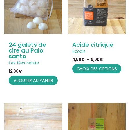
Les
9,00€
options
peuvent
être
choisies
sur
la
page
du
24 galets de
Acide citrique
produit
cire au Palo
Ecodis
santo
4,50
€
–
9,00
€
Les fées nature
CHOIX DES OPTIONS
12,90
€
AJOUTER AU PANIER