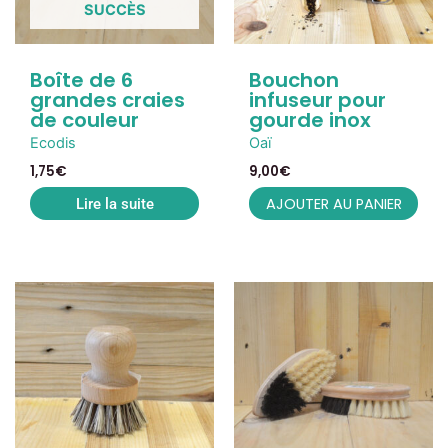
SUCCÈS
Boîte de 6
Bouchon
grandes craies
infuseur pour
de couleur
gourde inox
Ecodis
Oaï
1,75
€
9,00
€
AJOUTER AU PANIER
Lire la suite