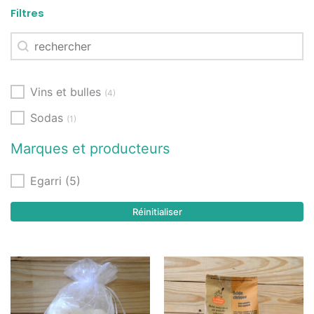
Filtres
Rechercher
Recherche
Catégorie
Vins et bulles
(4)
Sodas
(1)
Marques et producteurs
Marques et producteurs
Egarri
(5)
Réinitialiser
Ce
Plage
produit
de
a
prix :
plusieurs
4,50€
variations.
à