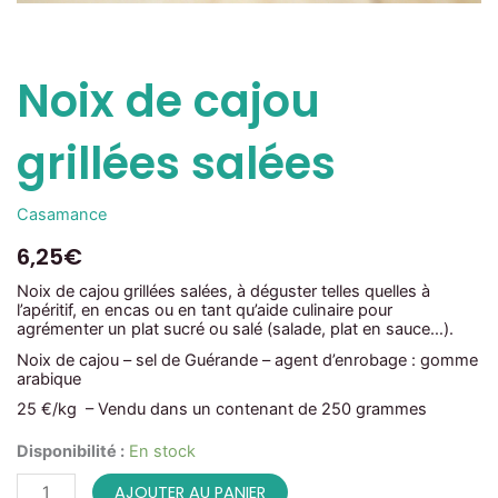
Noix de cajou
grillées salées
Casamance
6,25
€
Noix de cajou grillées salées, à déguster telles quelles à
l’apéritif, en encas ou en tant qu’aide culinaire pour
agrémenter un plat sucré ou salé (salade, plat en sauce…).
Noix de cajou – sel de Guérande – agent d’enrobage : gomme
arabique
25 €/kg – Vendu dans un contenant de 250 grammes
quantité
Disponibilité :
En stock
de
Noix
AJOUTER AU PANIER