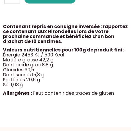
de
cajou
grillées
salées
Contenant repris en consigne inversée : rapportez
ce contenant aux Hirondelles lors de votre
prochaine commande et bénéficiez d’un bon
d’achat de 10 centimes.
Valeurs nutritionnelles pour 100g de produit fini :
Énergie 2453 KJ / 590 Kcal
Matière grasse 42,2 g
Dont acide gras 8,8 g
Glucides 30,5 g
Dont sucres 15,3 g
Protéines 20,6 g
Sel 1,03 g
Allergènes :
Peut contenir des traces de gluten