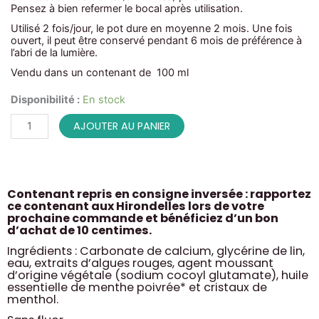
Pensez à bien refermer le bocal après utilisation.
Utilisé 2 fois/jour, le pot dure en moyenne 2 mois. Une fois
ouvert, il peut être conservé pendant 6 mois de préférence à
l’abri de la lumière.
Vendu dans un contenant de 100 ml
quantité
Disponibilité :
En stock
de
Dentifrice
AJOUTER AU PANIER
menthe
givrée
Contenant repris en consigne inversée : rapportez
ce contenant aux Hirondelles lors de votre
prochaine commande et bénéficiez d’un bon
d’achat de 10 centimes.
Ingrédients : Carbonate de calcium, glycérine de lin,
eau, extraits d’algues rouges, agent moussant
d’origine végétale (sodium cocoyl glutamate), huile
essentielle de menthe poivrée* et cristaux de
menthol.